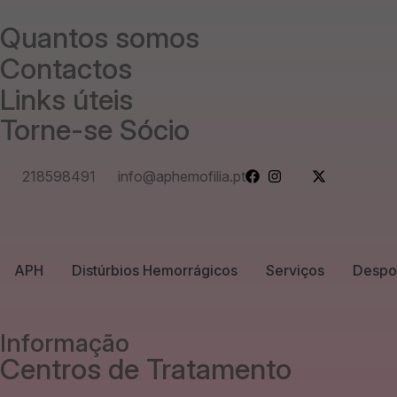
Quantos somos
Contactos
Links úteis
Torne-se Sócio
218598491
info@aphemofilia.pt
APH
Distúrbios Hemorrágicos
Serviços
Despo
Informação
Centros de Tratamento