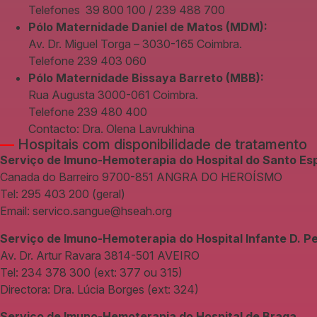
Telefones 39 800 100 / 239 488 700
Pólo Maternidade Daniel de Matos (MDM):
Av. Dr. Miguel Torga – 3030-165 Coimbra.
Telefone 239 403 060
Pólo Maternidade Bissaya Barreto (MBB):
Rua Augusta 3000-061 Coimbra.
Telefone 239 480 400
Contacto: Dra. Olena Lavrukhina
—
Hospitais com disponibilidade de tratamento
Serviço de Imuno-Hemoterapia do Hospital do Santo Esp
Canada do Barreiro 9700-851 ANGRA DO HEROÍSMO
Tel: 295 403 200 (geral)
Email: servico.sangue@hseah.org
Serviço de Imuno-Hemoterapia do Hospital Infante D. P
Av. Dr. Artur Ravara 3814-501 AVEIRO
Tel: 234 378 300 (ext: 377 ou 315)
Directora: Dra. Lúcia Borges (ext: 324)
Serviço de Imuno-Hemoterapia do Hospital de Braga