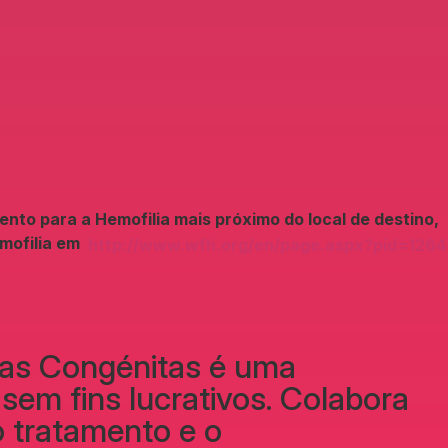
nto para a Hemofilia mais próximo do local de destino,
emofilia em
http://www.wfh.org/en/page.aspx?pid=1264
ias Congénitas é uma
 sem fins lucrativos. Colabora
o tratamento e o