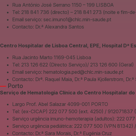
Rua António José Serrano 1150 – 199 LISBOA
Tel: 218 841 736 (directo) – 218 841 273 (noite e fim-
Email serviço: sec.imuno1@chlc.min-saude.pt
Contacto: Dr.ª Alexandra Santos
Centro Hospitalar de Lisboa Central, EPE, Hospital Dª Es
Rua Jacinto Marto 1169-045 Lisboa
Tel: 213 126 622 (Directo Serviço)/ 213 126 600 (Geral)
Email serviço: hematologia.ped@chlc.min-saude.pt
Contacto: Drª. Raquel Maia, Dr.ª Paula Kjollerstrom, Dr.ª
—
Porto
Serviço de Hematologia Clínica do Centro Hospitalar do
Largo Prof. Abel Salazar 4099-001 PORTO
Tel: (ex-CICAP) 222 077 500 (ext. 4250) / 912071837
Serviço urgência imuno-hemoterapia (adultos): 222 077 
Serviço urgência pediátrica: 222 077 500 (VPN 81342) 
Contacto: Dr.ª Sara Morais, Dr.ª Eugénia Cruz