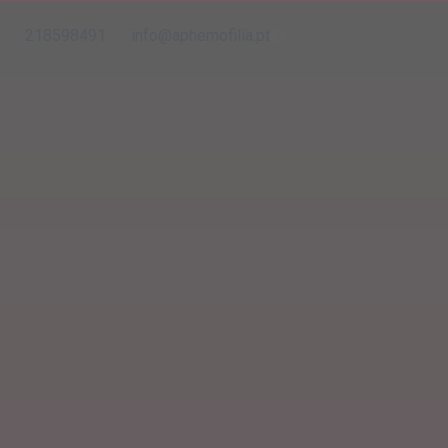
218598491
info@aphemofilia.pt